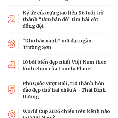
Ký ức của cựu giao liên 96 tuổi trở
2
thành “tấm bản đồ” tìm hài cốt
đồng đội
3
“Kho báu xanh” nơi đại ngàn
Trường Sơn
4
10 bãi biển đẹp nhất Việt Nam theo
bình chọn của Lonely Planet
Phú Quốc vượt Bali, trở thành hòn
5
đảo đẹp thứ hai châu Á - Thái Bình
Dương
6
World Cup 2026 chiếu trên kênh nào
tại Việt Nam?