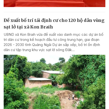
Đề xuất bố trí tái định cư cho 120 hộ dân vùng
sạt lở tại xã Kon Braih
UBND xã Kon Braih vừa đề xuất vào danh mục các dự án bố
trí dân cư trong kế hoạch đầu tư công trung hạn, giai đoạn
2026 - 2030 tỉnh Quảng Ngãi Dự án sắp xếp, bố trí ổn định
dân cư tập trung khu vực sạt lở sông Đăk...