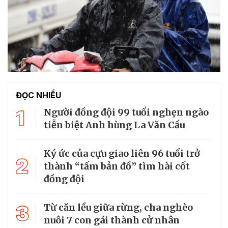
ĐỌC NHIỀU
1
Người đồng đội 99 tuổi nghẹn ngào
tiễn biệt Anh hùng La Văn Cầu
Ký ức của cựu giao liên 96 tuổi trở
2
thành “tấm bản đồ” tìm hài cốt
đồng đội
3
Từ căn lều giữa rừng, cha nghèo
nuôi 7 con gái thành cử nhân