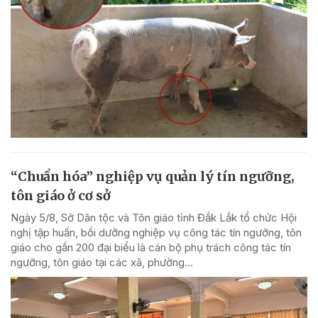
“Chuẩn hóa” nghiệp vụ quản lý tín ngưỡng,
tôn giáo ở cơ sở
Ngày 5/8, Sở Dân tộc và Tôn giáo tỉnh Đắk Lắk tổ chức Hội
nghị tập huấn, bồi dưỡng nghiệp vụ công tác tín ngưỡng, tôn
giáo cho gần 200 đại biểu là cán bộ phụ trách công tác tín
ngưỡng, tôn giáo tại các xã, phường...