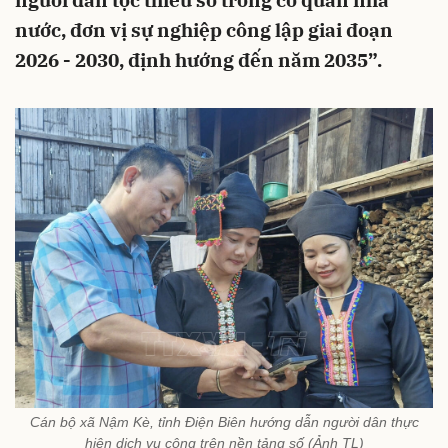
người dân tộc thiểu số trong cơ quan nhà
nước, đơn vị sự nghiệp công lập giai đoạn
2026 - 2030, định hướng đến năm 2035”.
Cán bộ xã Nậm Kè, tỉnh Điện Biên hướng dẫn người dân thực
hiện dịch vụ công trên nền tảng số (Ảnh TL)