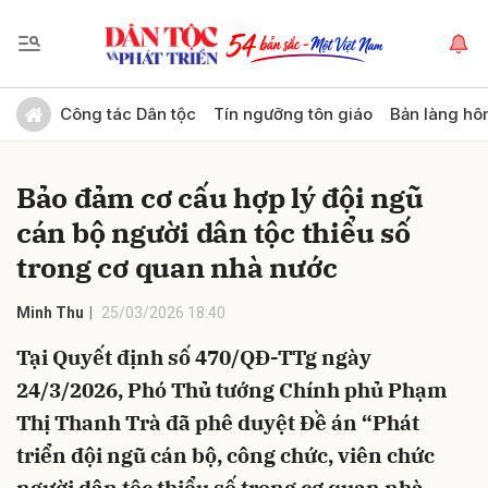
Gửi bình luận
Công tác Dân tộc
Tín ngưỡng tôn giáo
Bản làng hô
Bảo đảm cơ cấu hợp lý đội ngũ
cán bộ người dân tộc thiểu số
trong cơ quan nhà nước
Minh Thu
25/03/2026 18:40
Hủy
Gửi
Tại Quyết định số 470/QĐ-TTg ngày
24/3/2026, Phó Thủ tướng Chính phủ Phạm
Thị Thanh Trà đã phê duyệt Đề án “Phát
triển đội ngũ cán bộ, công chức, viên chức