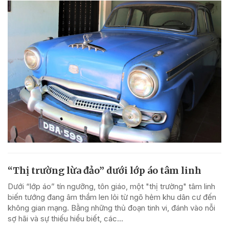
“Thị trường lừa đảo” dưới lớp áo tâm linh
Dưới “lớp áo” tín ngưỡng, tôn giáo, một "thị trường" tâm linh
biến tướng đang âm thầm len lỏi từ ngõ hẻm khu dân cư đến
không gian mạng. Bằng những thủ đoạn tinh vi, đánh vào nỗi
sợ hãi và sự thiếu hiểu biết, các...