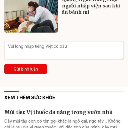
người nhập viện sau khi
ăn bánh mì
Gửi bình luận
XEM THÊM SỨC KHỎE
Mùi tàu: Vị thuốc đa năng trong vườn nhà
Cây mùi tàu còn có tên gọi khác là ngò gai, ngò tây… Không
chỉ là rau gia vị quen thuộc, với đặc tính của mình, cây mùi