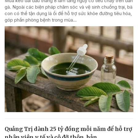
Mưa kéo dài đầu tháng 8 làm tăng nguy cơ tiêu chảy trên đàn
gà. Ngoài các biện pháp chăm sóc và vệ sinh chuồng trại, bà
con có thể tận dụng lá ổi để hỗ trợ sức khỏe đường tiêu hóa,
góp phần phòng bệnh trong mùa...
Quảng Trị dành 25 tỷ đồng mỗi năm để hỗ trợ
nhân viên y tế và cô đỡ thôn, bản