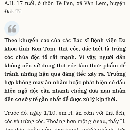
A.H, 17 tuổi, ở thôn Tê Pen, xã Văn Lem, huyện
Đăk Tô.
Theo khuyến cáo của các Bác sĩ Bệnh viện Đa
khoa tỉnh Kon Tum, thịt cóc, đặc biệt là trứng
cóc chứa độc tố rất mạnh. Vì vậy, người dân
không nên sử dụng thịt cóc làm thực phẩm để
tránh những hậu quả đáng tiếc xảy ra. Trường
hợp không may ăn nhầm hoặc phát hiện có dấu
hiệu ngộ độc cần nhanh chóng đưa nạn nhân
đến cơ sở y tế gần nhất để được xử lý kịp thời.
Trước đó, ngày 1/10, em H. ăn cơm với thịt ếch,
cóc và trứng cóc. Khoảng hơn một giờ sau, thấy H.
đau đầu, buồn nôn, đau bụng…người nhà đã đưa