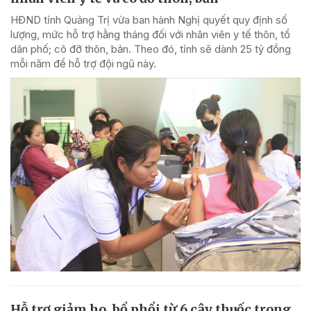
HĐND tỉnh Quảng Trị vừa ban hành Nghị quyết quy định số
lượng, mức hỗ trợ hằng tháng đối với nhân viên y tế thôn, tổ
dân phố; cô đỡ thôn, bản. Theo đó, tỉnh sẽ dành 25 tỷ đồng
mỗi năm để hỗ trợ đội ngũ này.
Hỗ trợ giảm ho, bổ phổi từ 6 cây thuốc trong