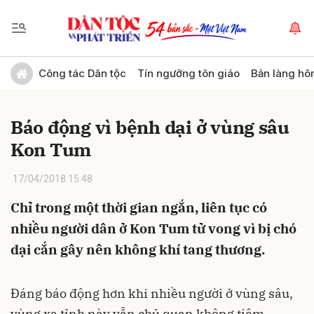
Gửi bình luận
Công tác Dân tộc
Tín ngưỡng tôn giáo
Bản làng hô
Báo động vì bệnh dại ở vùng sâu
Kon Tum
17/04/2018 15:48
Chỉ trong một thời gian ngắn, liên tục có
Hủy
Gửi
nhiều người dân ở Kon Tum tử vong vì bị chó
dại cắn gây nên không khí tang thương.
Đáng báo động hơn khi nhiều người ở vùng sâu,
vùng xa tỉnh này vẫn chủ quan không tiêm