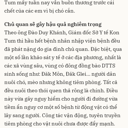
Tum mấy tuần nay vẫn buồn thương trước cái
chết của các em vì bị chó cắn.
Chủ quan sẽ gây hậu quả nghiêm trọng
Theo ông Đào Duy Khánh, Giám đốc Sở Y tế Kon
Tum thì hầu hết bệnh nhân nhập viện bệnh đều
đã phát nặng do gia đình chủ quan. Đặc biệt, qua
một số lần khảo sát y tế ở các địa phương, nhất là
các xã vùng sâu, vùng có đông đồng bào DTTS
sinh sống như: Đăk Môn, Đăk Glei… người dân
nuôi chó, mèo nhưng không tiêm phòng. Tất cả
đều nuôi theo thói quen thả rông là chính. Điều
này vừa gây nguy hiểm cho người đi đường vừa
tiềm ẩn nguy cơ một số bệnh từ động vật có thể
lây sang người. Công tác vận động, tuyên truyền
tiêm phòng cho vật nuôi chưa được đẩy mạnh.