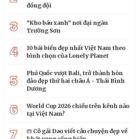
đồng đội
3
“Kho báu xanh” nơi đại ngàn
Trường Sơn
4
10 bãi biển đẹp nhất Việt Nam theo
bình chọn của Lonely Planet
Phú Quốc vượt Bali, trở thành hòn
5
đảo đẹp thứ hai châu Á - Thái Bình
Dương
6
World Cup 2026 chiếu trên kênh nào
tại Việt Nam?
7
Cô gái Dao viết câu chuyện đẹp về
khát vọng cống hiến