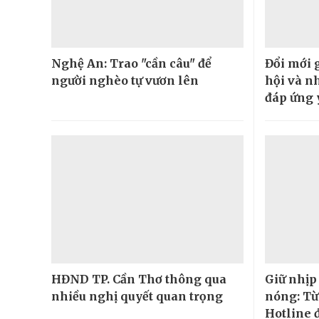
Nghệ An: Trao "cần câu" để
Đổi mới 
người nghèo tự vươn lên
hội và n
đáp ứng 
HĐND TP. Cần Thơ thông qua
Giữ nhịp
nhiều nghị quyết quan trọng
nóng: Từ
Hotline 