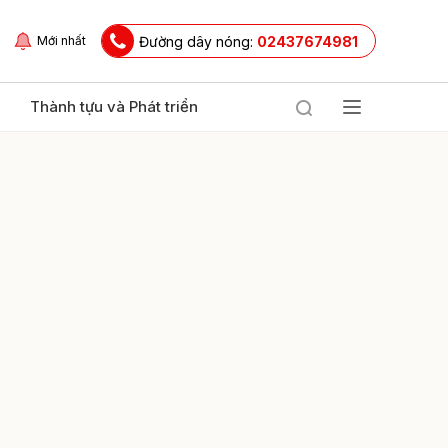
Đường dây nóng:
02437674981
Mới nhất
Thành tựu và Phát triển
ửi