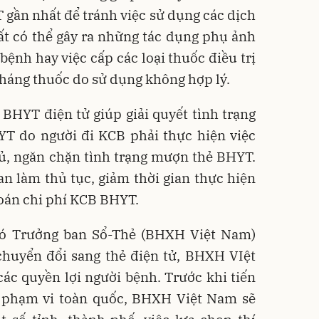
 gần nhất để tránh việc sử dụng các dịch
ất có thể gây ra những tác dụng phụ ảnh
ệnh hay việc cấp các loại thuốc điều trị
kháng thuốc do sử dụng không hợp lý.
BHYT điện tử giúp giải quyết tình trạng
YT do người đi KCB phải thực hiện việc
ủ, ngăn chặn tình trạng mượn thẻ BHYT.
ian làm thủ tục, giảm thời gian thực hiện
toán chi phí KCB BHYT.
ó Trưởng ban Sổ-Thẻ (BHXH Việt Nam)
 chuyển đổi sang thẻ điện tử, BHXH VIệt
c quyền lợi người bệnh. Trước khi tiến
n phạm vi toàn quốc, BHXH Việt Nam sẽ