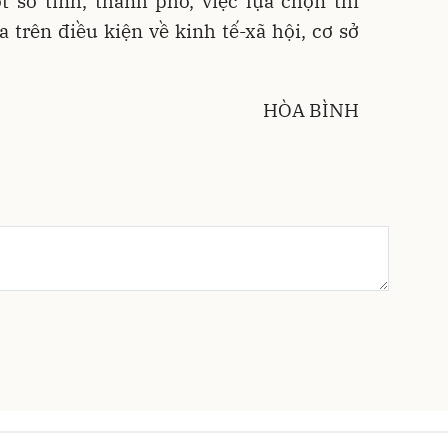
t số tỉnh, thành phố, việc lựa chọn thí
trên điều kiện về kinh tế-xã hội, cơ sở
HÒA BÌNH