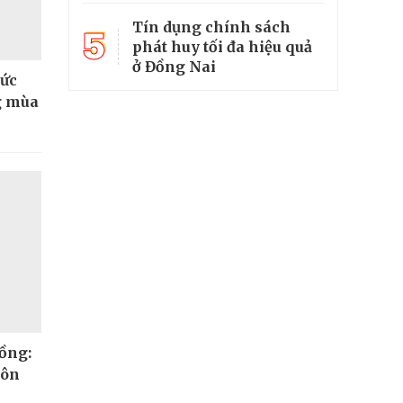
Tín dụng chính sách
5
phát huy tối đa hiệu quả
ở Đồng Nai
sức
g mùa
Đồng:
uôn