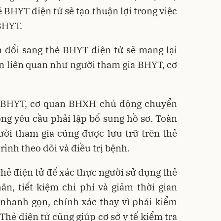
ẻ BHYT điện tử sẽ tạo thuận lợi trong việc
BHYT.
 đổi sang thẻ BHYT điện tử sẽ mang lại
bên liên quan như người tham gia BHYT, cơ
a BHYT, cơ quan BHXH chủ động chuyển
ông yêu cầu phải lập bổ sung hồ sơ. Toàn
ười tham gia cũng được lưu trữ trên thẻ
rình theo dõi và điều trị bệnh.
thẻ điện tử để xác thực người sử dụng thẻ
ân, tiết kiệm chi phí và giảm thời gian
 nhanh gọn, chính xác thay vì phải kiểm
 Thẻ điện tử cũng giúp cơ sở y tế kiểm tra