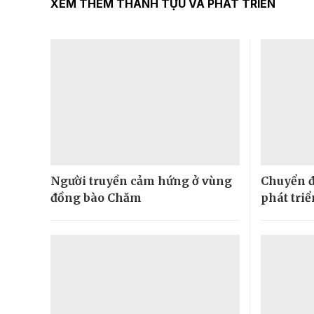
XEM THÊM THÀNH TỰU VÀ PHÁT TRIỂN
Người truyền cảm hứng ở vùng
Chuyển đ
đồng bào Chăm
phát tri