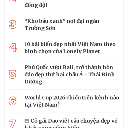
đồng đội
3
“Kho báu xanh” nơi đại ngàn
Trường Sơn
4
10 bãi biển đẹp nhất Việt Nam theo
bình chọn của Lonely Planet
Phú Quốc vượt Bali, trở thành hòn
5
đảo đẹp thứ hai châu Á - Thái Bình
Dương
6
World Cup 2026 chiếu trên kênh nào
tại Việt Nam?
7
Cô gái Dao viết câu chuyện đẹp về
khát vọng cống hiến