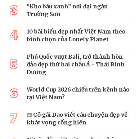
3
“Kho báu xanh” nơi đại ngàn
Trường Sơn
4
10 bãi biển đẹp nhất Việt Nam theo
bình chọn của Lonely Planet
Phú Quốc vượt Bali, trở thành hòn
5
đảo đẹp thứ hai châu Á - Thái Bình
Dương
6
World Cup 2026 chiếu trên kênh nào
tại Việt Nam?
7
Cô gái Dao viết câu chuyện đẹp về
khát vọng cống hiến