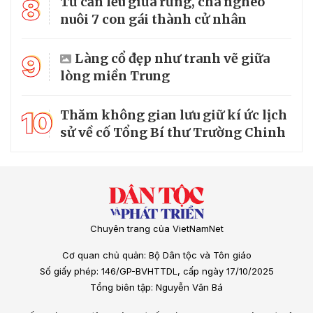
8
Từ căn lều giữa rừng, cha nghèo
nuôi 7 con gái thành cử nhân
9
Làng cổ đẹp như tranh vẽ giữa
lòng miền Trung
10
Thăm không gian lưu giữ kí ức lịch
sử về cố Tổng Bí thư Trường Chinh
Chuyên trang của VietNamNet
Cơ quan chủ quản: Bộ Dân tộc và Tôn giáo
Số giấy phép: 146/GP-BVHTTDL, cấp ngày 17/10/2025
Tổng biên tập: Nguyễn Văn Bá