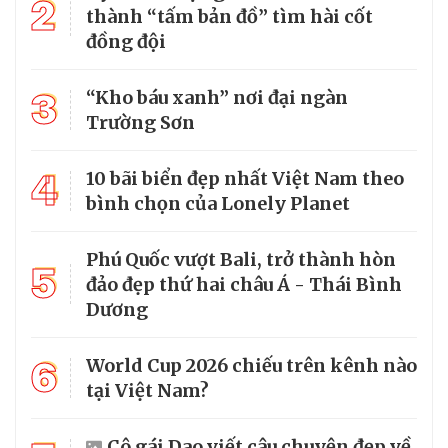
2
thành “tấm bản đồ” tìm hài cốt
đồng đội
3
“Kho báu xanh” nơi đại ngàn
Trường Sơn
4
10 bãi biển đẹp nhất Việt Nam theo
bình chọn của Lonely Planet
Phú Quốc vượt Bali, trở thành hòn
5
đảo đẹp thứ hai châu Á - Thái Bình
Dương
6
World Cup 2026 chiếu trên kênh nào
tại Việt Nam?
Cô gái Dao viết câu chuyện đẹp về