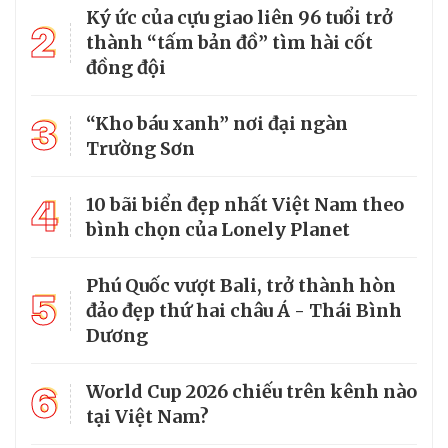
Ký ức của cựu giao liên 96 tuổi trở
2
thành “tấm bản đồ” tìm hài cốt
đồng đội
3
“Kho báu xanh” nơi đại ngàn
Trường Sơn
4
10 bãi biển đẹp nhất Việt Nam theo
bình chọn của Lonely Planet
Phú Quốc vượt Bali, trở thành hòn
5
đảo đẹp thứ hai châu Á - Thái Bình
Dương
6
World Cup 2026 chiếu trên kênh nào
tại Việt Nam?