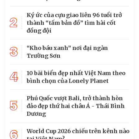
Ký ức của cựu giao liên 96 tuổi trở
2
thành “tấm bản đồ” tìm hài cốt
đồng đội
3
“Kho báu xanh” nơi đại ngàn
Trường Sơn
4
10 bãi biển đẹp nhất Việt Nam theo
bình chọn của Lonely Planet
Phú Quốc vượt Bali, trở thành hòn
5
đảo đẹp thứ hai châu Á - Thái Bình
Dương
6
World Cup 2026 chiếu trên kênh nào
tại Việt Nam?