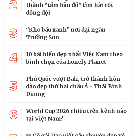
2
thành “tấm bản đồ” tìm hài cốt
đồng đội
3
“Kho báu xanh” nơi đại ngàn
Trường Sơn
4
10 bãi biển đẹp nhất Việt Nam theo
bình chọn của Lonely Planet
Phú Quốc vượt Bali, trở thành hòn
5
đảo đẹp thứ hai châu Á - Thái Bình
Dương
6
World Cup 2026 chiếu trên kênh nào
tại Việt Nam?
Cô gái Dao viết câu chuyện đẹp về