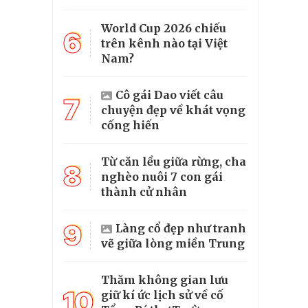
World Cup 2026 chiếu
6
trên kênh nào tại Việt
Nam?
Cô gái Dao viết câu
7
chuyện đẹp về khát vọng
cống hiến
Từ căn lều giữa rừng, cha
8
nghèo nuôi 7 con gái
thành cử nhân
9
Làng cổ đẹp như tranh
vẽ giữa lòng miền Trung
Thăm không gian lưu
10
giữ kí ức lịch sử về cố