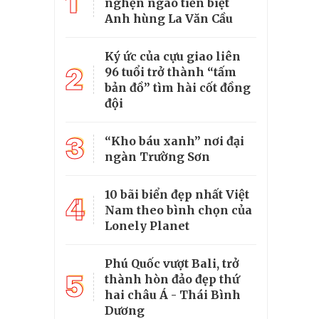
1
nghẹn ngào tiễn biệt
Anh hùng La Văn Cầu
Ký ức của cựu giao liên
2
96 tuổi trở thành “tấm
bản đồ” tìm hài cốt đồng
đội
3
“Kho báu xanh” nơi đại
ngàn Trường Sơn
10 bãi biển đẹp nhất Việt
4
Nam theo bình chọn của
Lonely Planet
Phú Quốc vượt Bali, trở
5
thành hòn đảo đẹp thứ
hai châu Á - Thái Bình
Dương