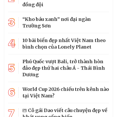
đồng đội
3
“Kho báu xanh” nơi đại ngàn
Trường Sơn
4
10 bãi biển đẹp nhất Việt Nam theo
bình chọn của Lonely Planet
Phú Quốc vượt Bali, trở thành hòn
5
đảo đẹp thứ hai châu Á - Thái Bình
Dương
6
World Cup 2026 chiếu trên kênh nào
tại Việt Nam?
7
Cô gái Dao viết câu chuyện đẹp về
khát vọng cống hiến