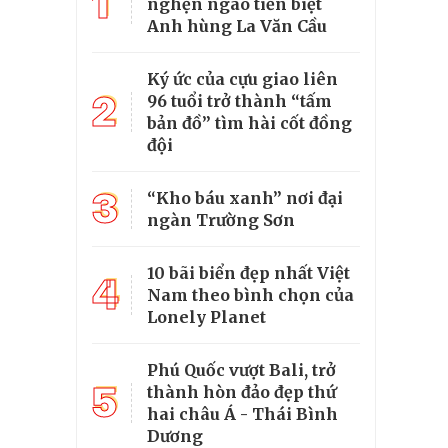
1
nghẹn ngào tiễn biệt
Anh hùng La Văn Cầu
Ký ức của cựu giao liên
2
96 tuổi trở thành “tấm
bản đồ” tìm hài cốt đồng
đội
3
“Kho báu xanh” nơi đại
ngàn Trường Sơn
10 bãi biển đẹp nhất Việt
4
Nam theo bình chọn của
Lonely Planet
Phú Quốc vượt Bali, trở
5
thành hòn đảo đẹp thứ
hai châu Á - Thái Bình
Dương