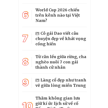
World Cup 2026 chiếu
6
trên kênh nào tại Việt
Nam?
Cô gái Dao viết câu
7
chuyện đẹp về khát vọng
cống hiến
Từ căn lều giữa rừng, cha
8
nghèo nuôi 7 con gái
thành cử nhân
9
Làng cổ đẹp như tranh
vẽ giữa lòng miền Trung
Thăm không gian lưu
10
giữ kí ức lịch sử về cố