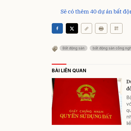
Sẽ có thêm 40 dự án bất độ
Bất động sản
bất động sản công ng
BÀI LIÊN QUAN
D
đ
Bộ
vớ
qu
n
li