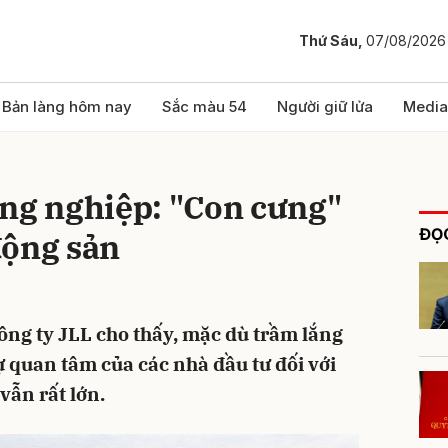
Thứ Sáu,
07/08/2026
bình luận
Bản làng hôm nay
Sắc màu 54
Người giữ lửa
Media
ông nghiệp: "Con cưng"
ĐỌC
động sản
công ty JLL cho thấy, mặc dù trầm lắng
Hủy
G
ự quan tâm của các nhà đầu tư đối với
vẫn rất lớn.