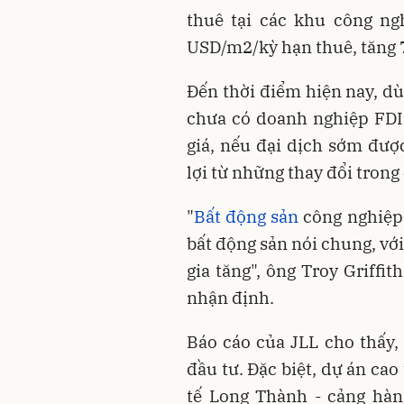
thuê tại các khu công ng
USD/m2/kỳ hạn thuê, tăng 7
Đến thời điểm hiện nay, d
chưa có doanh nghiệp FDI
giá, nếu đại dịch sớm đượ
lợi từ những thay đổi trong
"
Bất động sản
công nghiệp 
bất động sản nói chung, vớ
gia tăng", ông Troy Griffi
nhận định.
Báo cáo của JLL cho thấy,
đầu tư. Đặc biệt, dự án ca
tế Long Thành - cảng hà