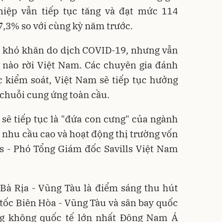
hiệp vẫn tiếp tục tăng và đạt mức 114
,3% so với cùng kỳ năm trước.
ù khó khăn do dịch COVID-19, nhưng vẫn
 nào rời Việt Nam. Các chuyên gia đánh
c kiểm soát, Việt Nam sẽ tiếp tục hưởng
 chuỗi cung ứng toàn cầu.
sẽ tiếp tục là "đứa con cưng" của ngành
i nhu cầu cao và hoạt động thị trường vốn
ths - Phó Tổng Giám đốc Savills Việt Nam
 Bà Rịa - Vũng Tàu là điểm sáng thu hút
o tốc Biên Hòa - Vũng Tàu và sân bay quốc
ng không quốc tế lớn nhất Đông Nam Á