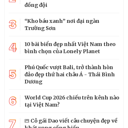
đồng đội
3
“Kho báu xanh” nơi đại ngàn
Trường Sơn
4
10 bãi biển đẹp nhất Việt Nam theo
bình chọn của Lonely Planet
Phú Quốc vượt Bali, trở thành hòn
5
đảo đẹp thứ hai châu Á - Thái Bình
Dương
6
World Cup 2026 chiếu trên kênh nào
tại Việt Nam?
7
Cô gái Dao viết câu chuyện đẹp về
khát vọng cống hiến