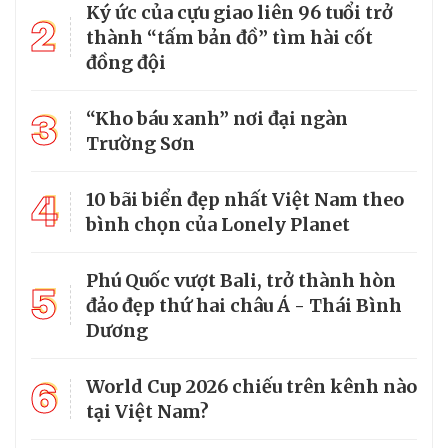
Ký ức của cựu giao liên 96 tuổi trở
2
thành “tấm bản đồ” tìm hài cốt
đồng đội
3
“Kho báu xanh” nơi đại ngàn
Trường Sơn
4
10 bãi biển đẹp nhất Việt Nam theo
bình chọn của Lonely Planet
Phú Quốc vượt Bali, trở thành hòn
5
đảo đẹp thứ hai châu Á - Thái Bình
Dương
6
World Cup 2026 chiếu trên kênh nào
tại Việt Nam?