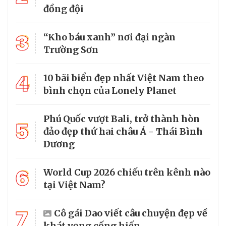
đồng đội
3
“Kho báu xanh” nơi đại ngàn
Trường Sơn
4
10 bãi biển đẹp nhất Việt Nam theo
bình chọn của Lonely Planet
Phú Quốc vượt Bali, trở thành hòn
5
đảo đẹp thứ hai châu Á - Thái Bình
Dương
6
World Cup 2026 chiếu trên kênh nào
tại Việt Nam?
7
Cô gái Dao viết câu chuyện đẹp về
khát vọng cống hiến