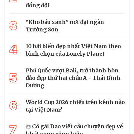
đồng đội
3
“Kho báu xanh” nơi đại ngàn
Trường Sơn
4
10 bãi biển đẹp nhất Việt Nam theo
bình chọn của Lonely Planet
Phú Quốc vượt Bali, trở thành hòn
5
đảo đẹp thứ hai châu Á - Thái Bình
Dương
6
World Cup 2026 chiếu trên kênh nào
tại Việt Nam?
7
Cô gái Dao viết câu chuyện đẹp về
khát vọng cống hiến