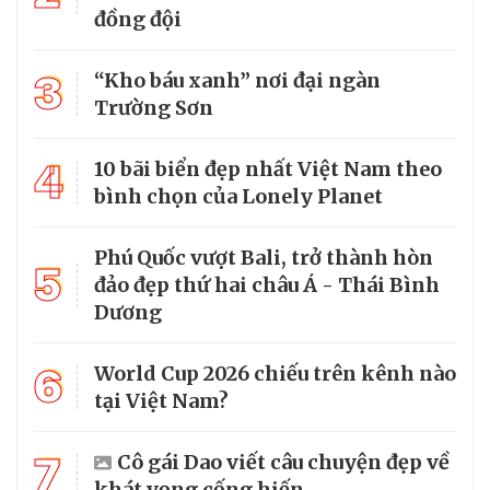
đồng đội
3
“Kho báu xanh” nơi đại ngàn
Trường Sơn
4
10 bãi biển đẹp nhất Việt Nam theo
bình chọn của Lonely Planet
Phú Quốc vượt Bali, trở thành hòn
5
đảo đẹp thứ hai châu Á - Thái Bình
Dương
6
World Cup 2026 chiếu trên kênh nào
tại Việt Nam?
7
Cô gái Dao viết câu chuyện đẹp về
khát vọng cống hiến