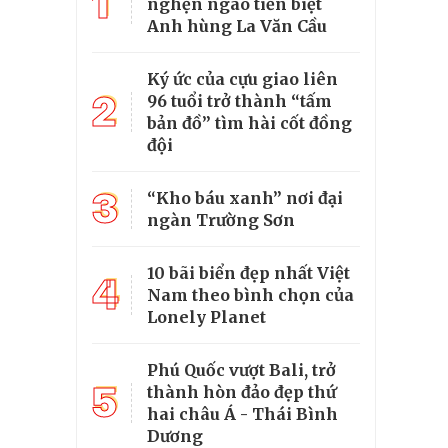
1
nghẹn ngào tiễn biệt
Anh hùng La Văn Cầu
Ký ức của cựu giao liên
2
96 tuổi trở thành “tấm
bản đồ” tìm hài cốt đồng
đội
3
“Kho báu xanh” nơi đại
ngàn Trường Sơn
10 bãi biển đẹp nhất Việt
4
Nam theo bình chọn của
Lonely Planet
Phú Quốc vượt Bali, trở
5
thành hòn đảo đẹp thứ
hai châu Á - Thái Bình
Dương