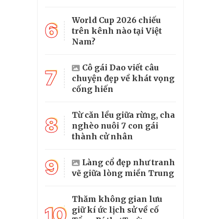
World Cup 2026 chiếu
6
trên kênh nào tại Việt
Nam?
Cô gái Dao viết câu
7
chuyện đẹp về khát vọng
cống hiến
Từ căn lều giữa rừng, cha
8
nghèo nuôi 7 con gái
thành cử nhân
9
Làng cổ đẹp như tranh
vẽ giữa lòng miền Trung
Thăm không gian lưu
10
giữ kí ức lịch sử về cố