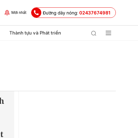
Đường dây nóng:
02437674981
Mới nhất
Thành tựu và Phát triển
h
t