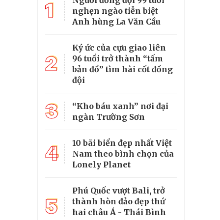
Người đồng đội 99 tuổi
1
nghẹn ngào tiễn biệt
Anh hùng La Văn Cầu
Ký ức của cựu giao liên
2
96 tuổi trở thành “tấm
bản đồ” tìm hài cốt đồng
đội
3
“Kho báu xanh” nơi đại
ngàn Trường Sơn
10 bãi biển đẹp nhất Việt
4
Nam theo bình chọn của
Lonely Planet
Phú Quốc vượt Bali, trở
5
thành hòn đảo đẹp thứ
hai châu Á - Thái Bình