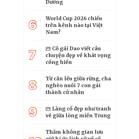
Dương
World Cup 2026 chiếu
6
trên kênh nào tại Việt
Nam?
Cô gái Dao viết câu
7
chuyện đẹp về khát vọng
cống hiến
Từ căn lều giữa rừng, cha
8
nghèo nuôi 7 con gái
thành cử nhân
9
Làng cổ đẹp như tranh
vẽ giữa lòng miền Trung
Thăm không gian lưu
giữ kí ức lịch sử về cố