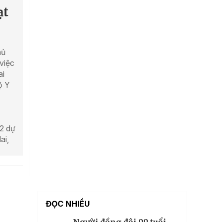
ạt
hủ
việc
ai
ộ Y
 2 dự
ai,
ĐỌC NHIỀU