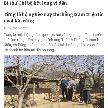
Bí thư Chi bộ hết lòng vì dân
Từng là hộ nghèo nay thu hằng trăm triệu từ
nuôi lợn rừng
12/03/2026 09:37
Từng là một hộ nghèo, qua học hỏi và mạnh dạn đầu tư chăn
nuôi lợn rừng, đến nay gia đình ông Thào A Phổng ở thôn Hua
Khắt, xã Púng Luông, tỉnh Lào Cai đã thoát nghèo, vươn lên
trở thành hộ khá tại địa phương.