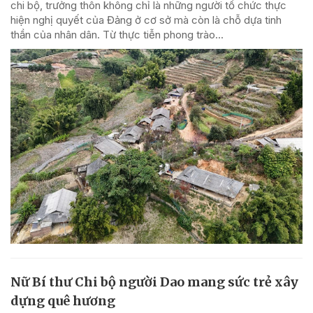
chi bộ, trưởng thôn không chỉ là những người tổ chức thực
hiện nghị quyết của Đảng ở cơ sở mà còn là chỗ dựa tinh
thần của nhân dân. Từ thực tiễn phong trào...
Nữ Bí thư Chi bộ người Dao mang sức trẻ xây
dựng quê hương