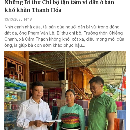
Những Bí thư Chi bộ tận tâm vì dân ở bản
khó khăn Thanh Hóa
13/10/2025 14:18
Nhìn cảnh nhà cửa, tài sản của người dân bị vùi trong đống
đất đá, ông Phạm Văn Lệ, Bí thư chi bộ, Trưởng thôn Chiềng
Chanh, xã Cẩm Thạch không khỏi xót xa, điều mong mỏi của
ông, là giúp bà con sớm khắc phục hậu...