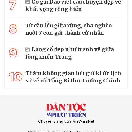
7
Cô gái Dao viết câu chuyện đẹp về
khát vọng cống hiến
8
Từ căn lều giữa rừng, cha nghèo
nuôi 7 con gái thành cử nhân
9
Làng cổ đẹp như tranh vẽ giữa
lòng miền Trung
10
Thăm không gian lưu giữ kí ức lịch
sử về cố Tổng Bí thư Trường Chinh
Chuyên trang của VietNamNet