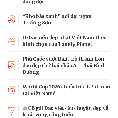
đồng đội
3
“Kho báu xanh” nơi đại ngàn
Trường Sơn
4
10 bãi biển đẹp nhất Việt Nam theo
bình chọn của Lonely Planet
Phú Quốc vượt Bali, trở thành hòn
5
đảo đẹp thứ hai châu Á - Thái Bình
Dương
6
World Cup 2026 chiếu trên kênh nào
tại Việt Nam?
7
Cô gái Dao viết câu chuyện đẹp về
khát vọng cống hiến