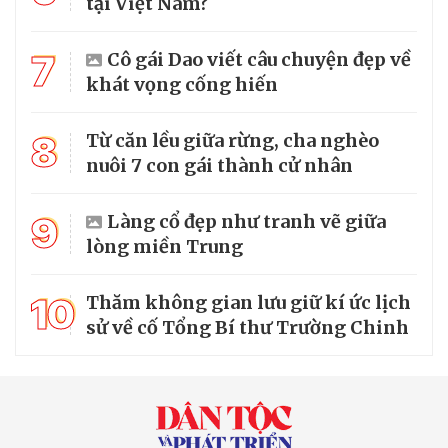
tại Việt Nam?
7
Cô gái Dao viết câu chuyện đẹp về
khát vọng cống hiến
8
Từ căn lều giữa rừng, cha nghèo
nuôi 7 con gái thành cử nhân
9
Làng cổ đẹp như tranh vẽ giữa
lòng miền Trung
10
Thăm không gian lưu giữ kí ức lịch
sử về cố Tổng Bí thư Trường Chinh