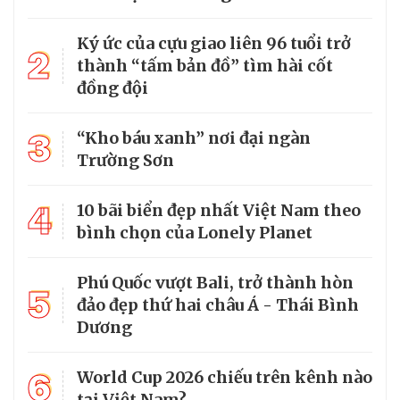
Ký ức của cựu giao liên 96 tuổi trở
2
thành “tấm bản đồ” tìm hài cốt
đồng đội
3
“Kho báu xanh” nơi đại ngàn
Trường Sơn
4
10 bãi biển đẹp nhất Việt Nam theo
bình chọn của Lonely Planet
Phú Quốc vượt Bali, trở thành hòn
5
đảo đẹp thứ hai châu Á - Thái Bình
Dương
6
World Cup 2026 chiếu trên kênh nào
tại Việt Nam?