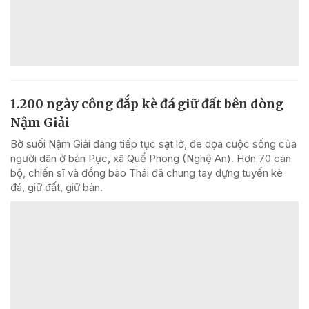
1.200 ngày công đắp kè đá giữ đất bên dòng
Nậm Giải
Bờ suối Nậm Giải đang tiếp tục sạt lở, đe dọa cuộc sống của
người dân ở bản Pục, xã Quế Phong (Nghệ An). Hơn 70 cán
bộ, chiến sĩ và đồng bào Thái đã chung tay dựng tuyến kè
đá, giữ đất, giữ bản.