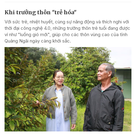
Khi trưởng thôn "trẻ hóa"
Với sức trẻ, nhiệt huyết, cùng sự năng động và thích nghi với
thời đại công nghệ 4.0, những trưởng thôn trẻ tuổi đang được
ví như "luồng gió mới", giúp cho các thôn vùng cao của tỉnh
Quảng Ngãi ngày càng khởi sắc.