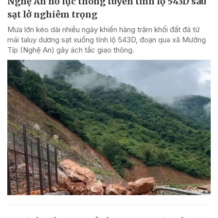
Nghệ An nỗ lực thông tuyến tỉnh lộ 543D sau
sạt lở nghiêm trọng
Mưa lớn kéo dài nhiều ngày khiến hàng trăm khối đất đá từ
mái taluy dương sạt xuống tỉnh lộ 543D, đoạn qua xã Mường
Típ (Nghệ An) gây ách tắc giao thông.