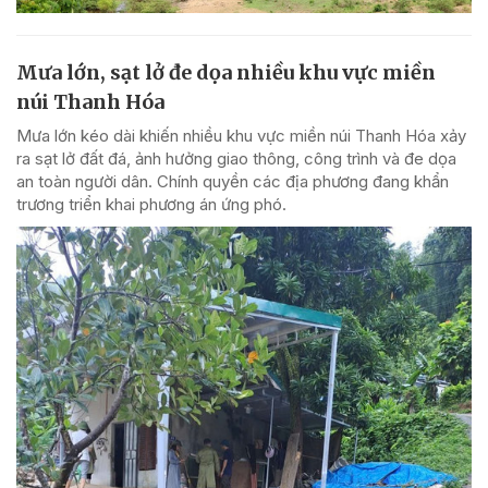
Mưa lớn, sạt lở đe dọa nhiều khu vực miền
núi Thanh Hóa
Mưa lớn kéo dài khiến nhiều khu vực miền núi Thanh Hóa xảy
ra sạt lở đất đá, ảnh hưởng giao thông, công trình và đe dọa
an toàn người dân. Chính quyền các địa phương đang khẩn
trương triển khai phương án ứng phó.