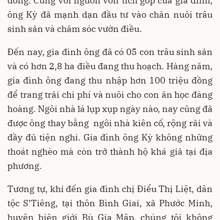
đồng. Cùng với nguồn vốn tích góp của gia đình,
ông Kỳ đã mạnh dạn đầu tư vào chăn nuôi trâu
sinh sản và chăm sóc vườn điều.
Đến nay, gia đình ông đã có 05 con trâu sinh sản
và có hơn 2,8 ha điều đang thu hoạch. Hàng năm,
gia đình ông đang thu nhập hơn 100 triệu đồng
để trang trải chi phí và nuôi cho con ăn học đàng
hoàng. Ngôi nhà lá lụp xụp ngày nào, nay cũng đã
được ông thay bằng ngôi nhà kiên cố, rộng rãi và
đầy đủ tiện nghi. Gia đình ông Kỳ không những
thoát nghèo mà còn trở thành hộ khá giả tại địa
phương.
Tương tự, khi đến gia đình chị Điểu Thị Liệt, dân
tộc S’Tiêng, tại thôn Bình Giai, xã Phước Minh,
huyện biên giới Bù Gia Mập, chúng tôi không