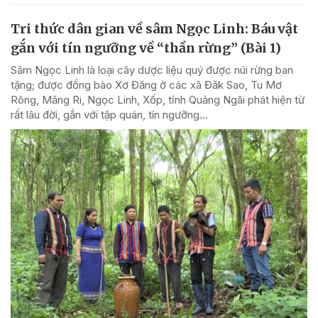
Tri thức dân gian về sâm Ngọc Linh: Báu vật
gắn với tín ngưỡng về “thần rừng” (Bài 1)
Sâm Ngọc Linh là loại cây dược liệu quý được núi rừng ban
tặng; được đồng bào Xơ Đăng ở các xã Đăk Sao, Tu Mơ
Rông, Măng Ri, Ngọc Linh, Xốp, tỉnh Quảng Ngãi phát hiện từ
rất lâu đời, gắn với tập quán, tín ngưỡng...