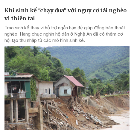
Khi sinh kế "chạy đua" với nguy cơ tái nghèo
vì thiên tai
Trao sinh kế thay vì hỗ trợ ngắn hạn để giúp đồng bào thoát
nghèo. Hàng chục nghìn hộ dân ở Nghệ An đã có thêm cơ
hội tạo thu nhập từ các mô hình sinh kế.