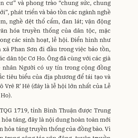
ân cư” và phong trào “chung sức, chung
i”, phát triển và bảo tồn các ngành nghề
m, nghề dệt thổ cẩm, đan lát; vận động
 văn hóa truyền thống của dân tộc, mặc
ong các sinh hoạt, lễ hội. Điển hình như
n xã Phan Sơn đi đầu trong việc bảo tồn,
c dân tộc Cơ Ho. Ông đã cùng với các già
ệ nhân Người có uy tín trong cộng đồng
c tiêu biểu của địa phương để tái tạo và
 Vrê R’ Hê (đây là lễ hội lớn nhất của Lễ
 Ho).
TQG 1719, tỉnh Bình Thuận được Trung
 hỏa táng, đây là nội dung hoàn toàn mới
n hỏa táng truyền thống của đồng bào. Vì