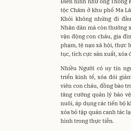
Điển hình như ông Thông Kho
tộc Chăm ở khu phố Ma Lâ
Khói không những đi đầu
Nhân dân mà còn thường x
vận động con cháu, gia đì
phạm, tệ nạn xã hội, thực 
tục, tích cực sản xuất, xóa
Nhiều Người có uy tín ng
triển kinh tế, xóa đói gi
viên con cháu, đồng bào tro
tăng cường quản lý bảo vệ
nuôi, áp dụng các tiến bộ 
xóa bỏ tập quán canh tác l
hình trong thực tiễn.