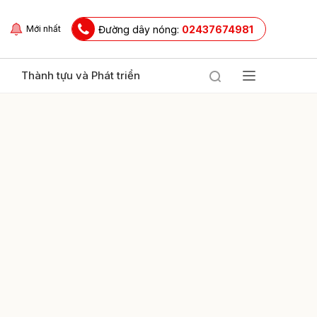
Đường dây nóng:
02437674981
Mới nhất
Thành tựu và Phát triển
ửi