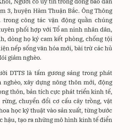
́i, Người có uy tín trong đồng bào dân
m 3, huyện Hàm Thuận Bắc. Ông Thông
 trong công tác vận động quần chúng
uyên phối hợp với Tổ an ninh nhân dân,
nh, dòng họ ký cam kết phòng, chống tội
hiện nếp sống văn hóa mới, bài trừ các hủ
 đói giảm nghèo.
ười DTTS là tấm gương sáng trong phát
ảm nghèo, xây dựng nông thôn mới, động
ng thôn, bản tích cực phát triển kinh tế,
 rừng, chuyển đổi cơ cấu cây trồng, vật
khoa học kỹ thuật vào sản xuất, từng bước
ạc hậu, tạo ra những mô hình kinh tế điển