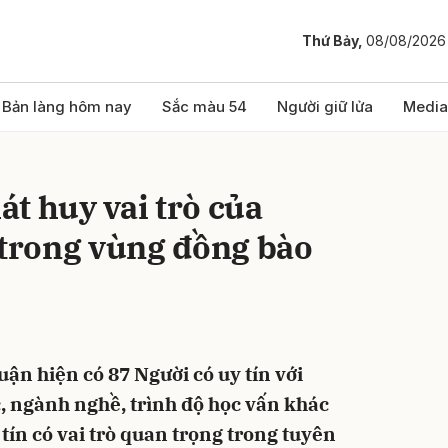
Thứ Bảy,
08/08/2026
bình luận
Bản làng hôm nay
Sắc màu 54
Người giữ lửa
Media
́t huy vai trò của
n trong vùng đồng bào
Hủy
G
n hiện có 87 Người có uy tín với
, ngành nghề, trình độ học vấn khác
 tín có vai trò quan trọng trong tuyên