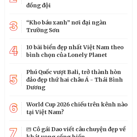
đồng đội
3
“Kho báu xanh” nơi đại ngàn
Trường Sơn
4
10 bãi biển đẹp nhất Việt Nam theo
bình chọn của Lonely Planet
Phú Quốc vượt Bali, trở thành hòn
5
đảo đẹp thứ hai châu Á - Thái Bình
Dương
6
World Cup 2026 chiếu trên kênh nào
tại Việt Nam?
7
Cô gái Dao viết câu chuyện đẹp về
khát vọng cống hiến