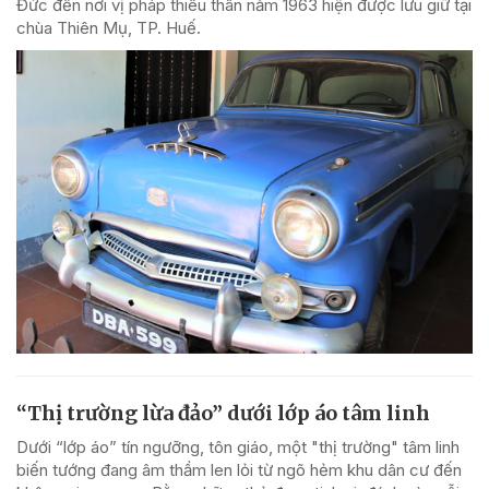
Đức đến nơi vị pháp thiêu thân năm 1963 hiện được lưu giữ tại
chùa Thiên Mụ, TP. Huế.
“Thị trường lừa đảo” dưới lớp áo tâm linh
Dưới “lớp áo” tín ngưỡng, tôn giáo, một "thị trường" tâm linh
biến tướng đang âm thầm len lỏi từ ngõ hẻm khu dân cư đến