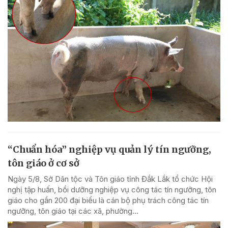
“Chuẩn hóa” nghiệp vụ quản lý tín ngưỡng,
tôn giáo ở cơ sở
Ngày 5/8, Sở Dân tộc và Tôn giáo tỉnh Đắk Lắk tổ chức Hội
nghị tập huấn, bồi dưỡng nghiệp vụ công tác tín ngưỡng, tôn
giáo cho gần 200 đại biểu là cán bộ phụ trách công tác tín
ngưỡng, tôn giáo tại các xã, phường...