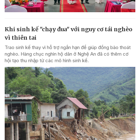
Khi sinh kế "chạy đua" với nguy cơ tái nghèo
vì thiên tai
Trao sinh kế thay vì hỗ trợ ngắn hạn để giúp đồng bào thoát
nghèo. Hàng chục nghìn hộ dân ở Nghệ An đã có thêm cơ
hội tạo thu nhập từ các mô hình sinh kế.