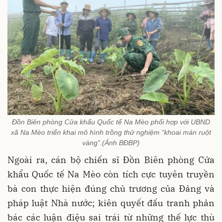
Đồn Biên phòng Cửa khẩu Quốc tế Na Mèo phối hợp với UBND
xã Na Mèo triển khai mô hình trồng thử nghiệm “khoai mán ruột
vàng”.(Ảnh BĐBP)
Ngoài ra, cán bộ chiến sĩ Đồn Biên phòng Cửa
khẩu Quốc tế Na Mèo còn tích cực tuyên truyền
bà con thực hiện đúng chủ trương của Đảng và
pháp luật Nhà nước; kiên quyết đấu tranh phản
bác các luận điệu sai trái từ những thế lực thù