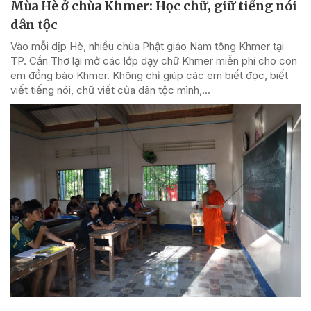
Mùa Hè ở chùa Khmer: Học chữ, giữ tiếng nói
dân tộc
Vào mỗi dịp Hè, nhiều chùa Phật giáo Nam tông Khmer tại
TP. Cần Thơ lại mở các lớp dạy chữ Khmer miễn phí cho con
em đồng bào Khmer. Không chỉ giúp các em biết đọc, biết
viết tiếng nói, chữ viết của dân tộc mình,...