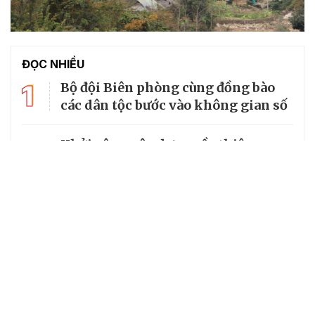
ĐỌC NHIỀU
1
Bộ đội Biên phòng cùng đồng bào
các dân tộc bước vào không gian số
Khởi công xây dựng cầu thiện
2
nguyện nối liền hai xã vùng khó ở
An Giang
Bộ Quốc phòng kiểm tra toàn diện
3
tại Ban Chỉ huy Bộ đội Biên phòng
tỉnh An Giang
4
Phó Chủ tịch nước Võ Thị Ánh Xuân
thăm cán bộ, chiến sĩ Biên phòng