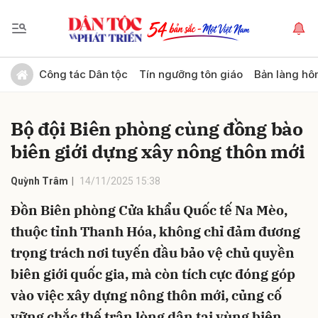
Gửi bình luận
Công tác Dân tộc
Tín ngưỡng tôn giáo
Bản làng hô
Bộ đội Biên phòng cùng đồng bào
biên giới dựng xây nông thôn mới
Quỳnh Trâm
14/11/2025 15:38
Đồn Biên phòng Cửa khẩu Quốc tế Na Mèo,
Hủy
Gửi
thuộc tỉnh Thanh Hóa, không chỉ đảm đương
trọng trách nơi tuyến đầu bảo vệ chủ quyền
biên giới quốc gia, mà còn tích cực đóng góp
vào việc xây dựng nông thôn mới, củng cố
vững chắc thế trận lòng dân tại vùng biên