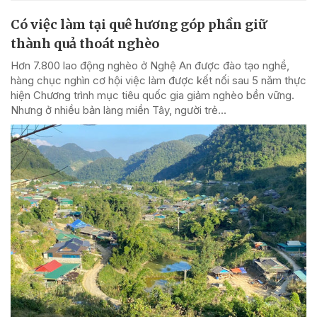
Có việc làm tại quê hương góp phần giữ
thành quả thoát nghèo
Hơn 7.800 lao động nghèo ở Nghệ An được đào tạo nghề,
hàng chục nghìn cơ hội việc làm được kết nối sau 5 năm thực
hiện Chương trình mục tiêu quốc gia giảm nghèo bền vững.
Nhưng ở nhiều bản làng miền Tây, người trẻ...