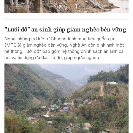
"Lưới đỡ" an sinh giúp giảm nghèo bền vững
Ngoài những trợ lực từ Chương trình mục tiêu quốc gia
(MTQG) giảm nghèo bền vững, Nghệ An còn định hình một
hệ thống “lưới đỡ” bao gồm hệ thống chính sách an sinh xã
hội và tín dụng ưu đãi. Từ đó, giúp người nghèo...