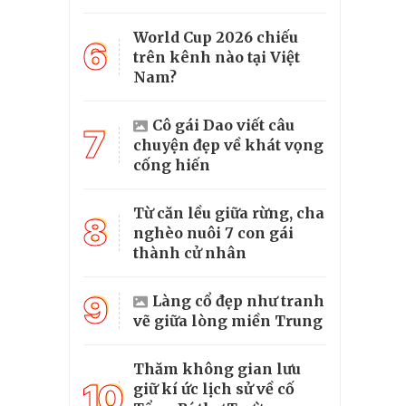
World Cup 2026 chiếu
6
trên kênh nào tại Việt
Nam?
Cô gái Dao viết câu
7
chuyện đẹp về khát vọng
cống hiến
Từ căn lều giữa rừng, cha
8
nghèo nuôi 7 con gái
thành cử nhân
9
Làng cổ đẹp như tranh
vẽ giữa lòng miền Trung
Thăm không gian lưu
10
giữ kí ức lịch sử về cố