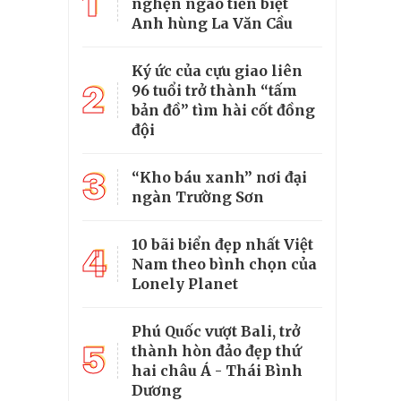
1
nghẹn ngào tiễn biệt
Anh hùng La Văn Cầu
Ký ức của cựu giao liên
2
96 tuổi trở thành “tấm
bản đồ” tìm hài cốt đồng
đội
3
“Kho báu xanh” nơi đại
ngàn Trường Sơn
10 bãi biển đẹp nhất Việt
4
Nam theo bình chọn của
Lonely Planet
Phú Quốc vượt Bali, trở
5
thành hòn đảo đẹp thứ
hai châu Á - Thái Bình
Dương