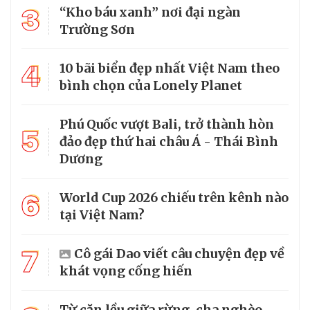
3
“Kho báu xanh” nơi đại ngàn
Trường Sơn
4
10 bãi biển đẹp nhất Việt Nam theo
bình chọn của Lonely Planet
Phú Quốc vượt Bali, trở thành hòn
5
đảo đẹp thứ hai châu Á - Thái Bình
Dương
6
World Cup 2026 chiếu trên kênh nào
tại Việt Nam?
7
Cô gái Dao viết câu chuyện đẹp về
khát vọng cống hiến
Từ căn lều giữa rừng, cha nghèo