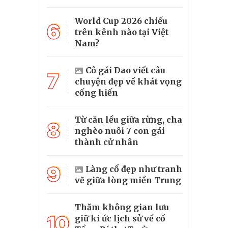
World Cup 2026 chiếu
6
trên kênh nào tại Việt
Nam?
Cô gái Dao viết câu
7
chuyện đẹp về khát vọng
cống hiến
Từ căn lều giữa rừng, cha
8
nghèo nuôi 7 con gái
thành cử nhân
9
Làng cổ đẹp như tranh
vẽ giữa lòng miền Trung
Thăm không gian lưu
10
giữ kí ức lịch sử về cố