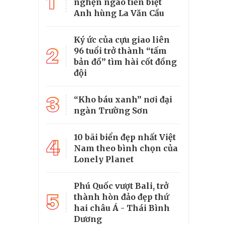
1
nghẹn ngào tiễn biệt
Anh hùng La Văn Cầu
Ký ức của cựu giao liên
2
96 tuổi trở thành “tấm
bản đồ” tìm hài cốt đồng
đội
3
“Kho báu xanh” nơi đại
ngàn Trường Sơn
10 bãi biển đẹp nhất Việt
4
Nam theo bình chọn của
Lonely Planet
Phú Quốc vượt Bali, trở
5
thành hòn đảo đẹp thứ
hai châu Á - Thái Bình
Dương