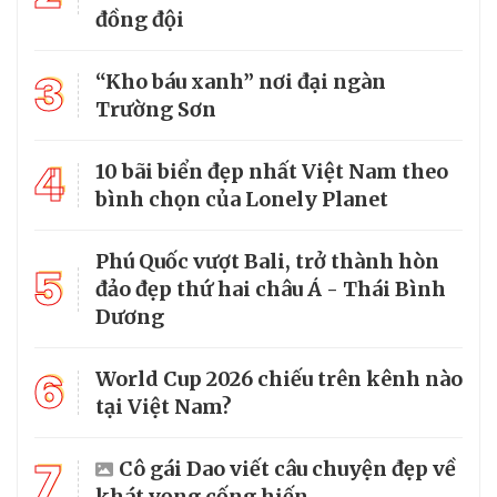
đồng đội
3
“Kho báu xanh” nơi đại ngàn
Trường Sơn
4
10 bãi biển đẹp nhất Việt Nam theo
bình chọn của Lonely Planet
Phú Quốc vượt Bali, trở thành hòn
5
đảo đẹp thứ hai châu Á - Thái Bình
Dương
6
World Cup 2026 chiếu trên kênh nào
tại Việt Nam?
7
Cô gái Dao viết câu chuyện đẹp về
khát vọng cống hiến