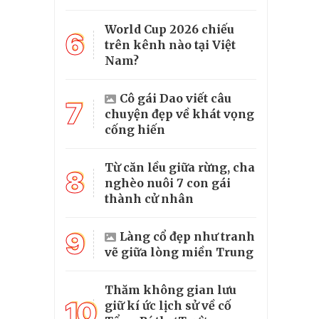
World Cup 2026 chiếu
6
trên kênh nào tại Việt
Nam?
Cô gái Dao viết câu
7
chuyện đẹp về khát vọng
cống hiến
Từ căn lều giữa rừng, cha
8
nghèo nuôi 7 con gái
thành cử nhân
9
Làng cổ đẹp như tranh
vẽ giữa lòng miền Trung
Thăm không gian lưu
10
giữ kí ức lịch sử về cố