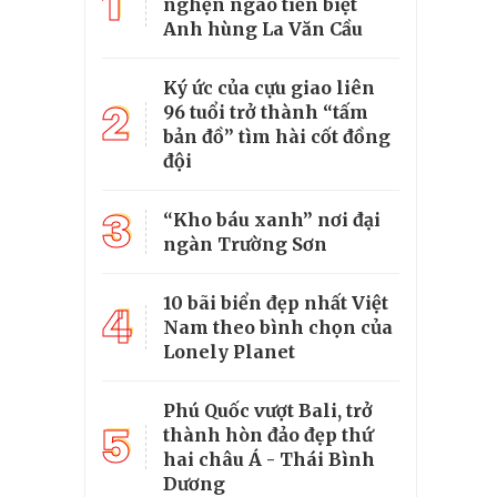
1
nghẹn ngào tiễn biệt
Anh hùng La Văn Cầu
Ký ức của cựu giao liên
2
96 tuổi trở thành “tấm
bản đồ” tìm hài cốt đồng
đội
3
“Kho báu xanh” nơi đại
ngàn Trường Sơn
10 bãi biển đẹp nhất Việt
4
Nam theo bình chọn của
Lonely Planet
Phú Quốc vượt Bali, trở
5
thành hòn đảo đẹp thứ
hai châu Á - Thái Bình
Dương