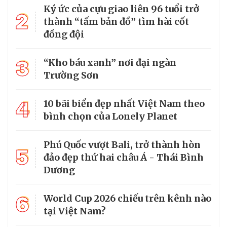
Ký ức của cựu giao liên 96 tuổi trở
2
thành “tấm bản đồ” tìm hài cốt
đồng đội
3
“Kho báu xanh” nơi đại ngàn
Trường Sơn
4
10 bãi biển đẹp nhất Việt Nam theo
bình chọn của Lonely Planet
Phú Quốc vượt Bali, trở thành hòn
5
đảo đẹp thứ hai châu Á - Thái Bình
Dương
6
World Cup 2026 chiếu trên kênh nào
tại Việt Nam?