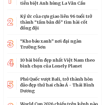
1
tiễn biệt Anh hùng La Văn Cầu
Ký ức của cựu giao liên 96 tuổi trở
2
thành “tấm bản đồ” tìm hài cốt
đồng đội
3
“Kho báu xanh” nơi đại ngàn
Trường Sơn
4
10 bãi biển đẹp nhất Việt Nam theo
bình chọn của Lonely Planet
Phú Quốc vượt Bali, trở thành hòn
5
đảo đẹp thứ hai châu Á - Thái Bình
Dương
World Cup 2026 chiếu trên kênh nào