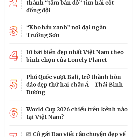
2
thành “tấm bản đồ” tìm hài cốt
đồng đội
3
“Kho báu xanh” nơi đại ngàn
Trường Sơn
4
10 bãi biển đẹp nhất Việt Nam theo
bình chọn của Lonely Planet
Phú Quốc vượt Bali, trở thành hòn
5
đảo đẹp thứ hai châu Á - Thái Bình
Dương
6
World Cup 2026 chiếu trên kênh nào
tại Việt Nam?
Cô gái Dao viết câu chuyện đẹp về