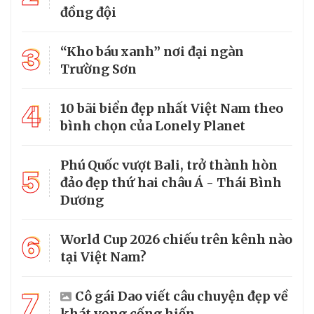
đồng đội
3
“Kho báu xanh” nơi đại ngàn
Trường Sơn
4
10 bãi biển đẹp nhất Việt Nam theo
bình chọn của Lonely Planet
Phú Quốc vượt Bali, trở thành hòn
5
đảo đẹp thứ hai châu Á - Thái Bình
Dương
6
World Cup 2026 chiếu trên kênh nào
tại Việt Nam?
7
Cô gái Dao viết câu chuyện đẹp về
khát vọng cống hiến