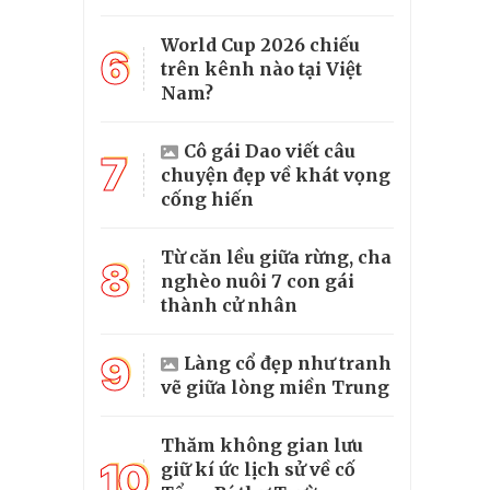
World Cup 2026 chiếu
6
trên kênh nào tại Việt
Nam?
Cô gái Dao viết câu
7
chuyện đẹp về khát vọng
cống hiến
Từ căn lều giữa rừng, cha
8
nghèo nuôi 7 con gái
thành cử nhân
9
Làng cổ đẹp như tranh
vẽ giữa lòng miền Trung
Thăm không gian lưu
10
giữ kí ức lịch sử về cố