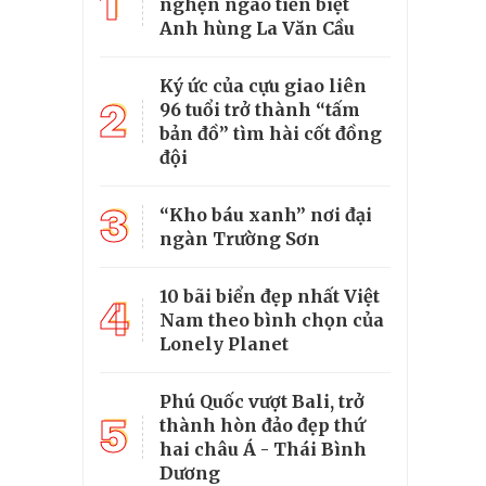
1
nghẹn ngào tiễn biệt
Anh hùng La Văn Cầu
Ký ức của cựu giao liên
2
96 tuổi trở thành “tấm
bản đồ” tìm hài cốt đồng
đội
3
“Kho báu xanh” nơi đại
ngàn Trường Sơn
10 bãi biển đẹp nhất Việt
4
Nam theo bình chọn của
Lonely Planet
Phú Quốc vượt Bali, trở
5
thành hòn đảo đẹp thứ
hai châu Á - Thái Bình
Dương