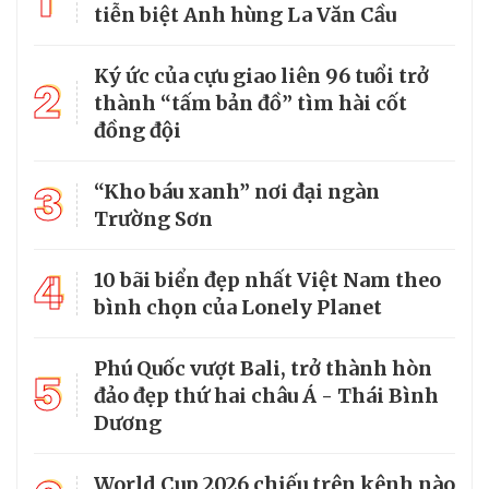
1
tiễn biệt Anh hùng La Văn Cầu
Ký ức của cựu giao liên 96 tuổi trở
2
thành “tấm bản đồ” tìm hài cốt
đồng đội
3
“Kho báu xanh” nơi đại ngàn
Trường Sơn
4
10 bãi biển đẹp nhất Việt Nam theo
bình chọn của Lonely Planet
Phú Quốc vượt Bali, trở thành hòn
5
đảo đẹp thứ hai châu Á - Thái Bình
Dương
World Cup 2026 chiếu trên kênh nào