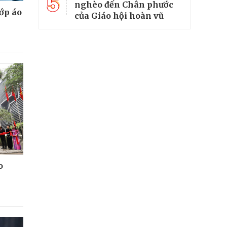
5
nghèo đến Chân phước
lớp áo
của Giáo hội hoàn vũ
o