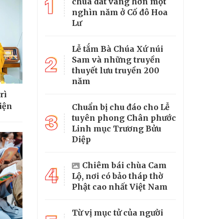
1
chùa dát vàng hơn một
nghìn năm ở Cố đô Hoa
Lư
Lễ tắm Bà Chúa Xứ núi
2
Sam và những truyền
thuyết lưu truyền 200
năm
rì
viện
Chuẩn bị chu đáo cho Lễ
3
tuyên phong Chân phước
Linh mục Trương Bửu
Diệp
Chiêm bái chùa Cam
4
Lộ, nơi có bảo tháp thờ
Phật cao nhất Việt Nam
Từ vị mục tử của người