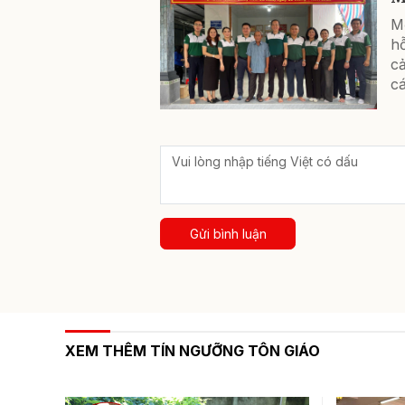
Mỗ
hỗ
cả
c
Gửi bình luận
XEM THÊM TÍN NGƯỠNG TÔN GIÁO