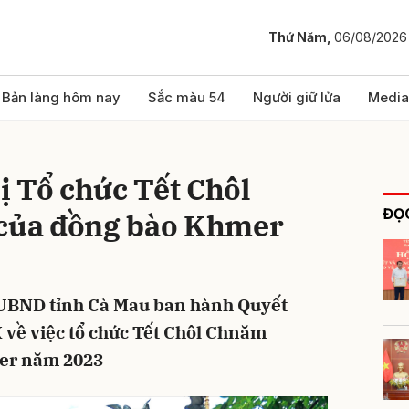
Thứ Năm,
06/08/2026
bình luận
Bản làng hôm nay
Sắc màu 54
Người giữ lửa
Media
ị Tổ chức Tết Chôl
ĐỌC
ủa đồng bào Khmer
 UBND tỉnh Cà Mau ban hành Quyết
Hủy
G
về việc tổ chức Tết Chôl Chnăm
er năm 2023