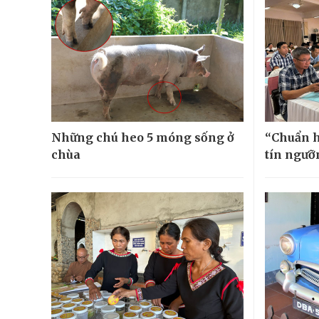
Những chú heo 5 móng sống ở
“Chuẩn h
chùa
tín ngưỡn