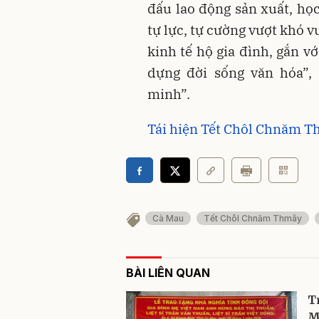
đấu lao động sản xuất, học
tự lực, tự cường vượt khó 
kinh tế hộ gia đình, gắn v
dựng đời sống văn hóa”,
minh”.
Tái hiện Tết Chôl Chnăm 
Cà Mau
Tết Chôl Chnăm Thmây
BÀI LIÊN QUAN
T
M