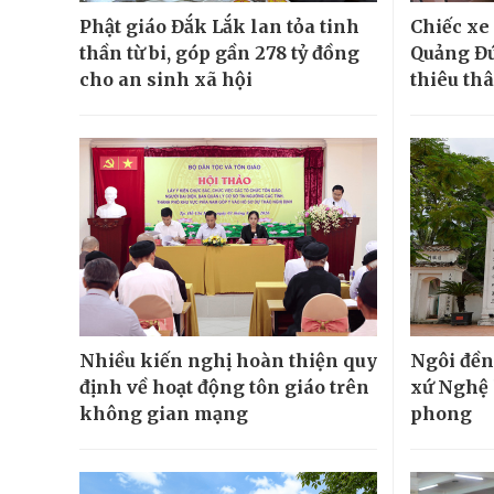
Phật giáo Đắk Lắk lan tỏa tinh
Chiếc xe
thần từ bi, góp gần 278 tỷ đồng
Quảng Đứ
cho an sinh xã hội
thiêu th
Nhiều kiến nghị hoàn thiện quy
Ngôi đền
định về hoạt động tôn giáo trên
xứ Nghệ 
không gian mạng
phong