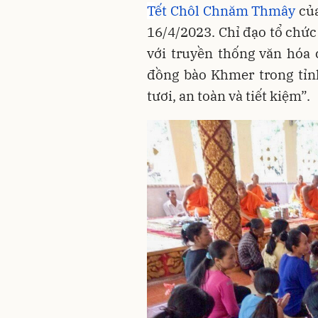
T
ết Chôl Chnăm Thmây
của
16/4/2023. Chỉ đạo tổ chức
với truyền thống văn hóa
đồng bào Khmer trong tỉnh
tươi, an toàn và tiết kiệm”.