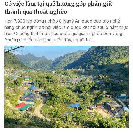
Có việc làm tại quê hương góp phần giữ
thành quả thoát nghèo
Hơn 7.800 lao động nghèo ở Nghệ An được đào tạo nghề,
hàng chục nghìn cơ hội việc làm được kết nối sau 5 năm thực
hiện Chương trình mục tiêu quốc gia giảm nghèo bền vững.
Nhưng ở nhiều bản làng miền Tây, người trẻ...