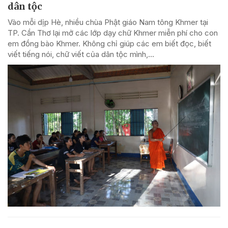
dân tộc
Vào mỗi dịp Hè, nhiều chùa Phật giáo Nam tông Khmer tại
TP. Cần Thơ lại mở các lớp dạy chữ Khmer miễn phí cho con
em đồng bào Khmer. Không chỉ giúp các em biết đọc, biết
viết tiếng nói, chữ viết của dân tộc mình,...