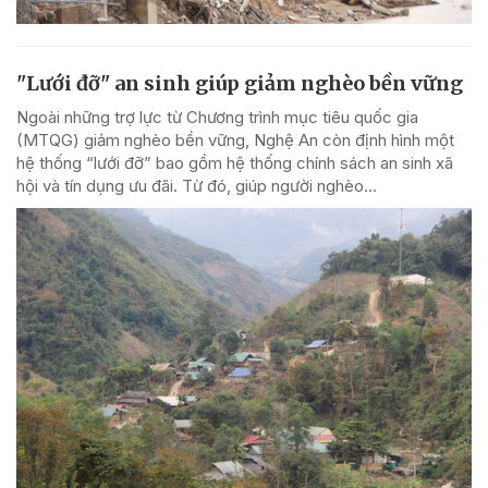
"Lưới đỡ" an sinh giúp giảm nghèo bền vững
Ngoài những trợ lực từ Chương trình mục tiêu quốc gia
(MTQG) giảm nghèo bền vững, Nghệ An còn định hình một
hệ thống “lưới đỡ” bao gồm hệ thống chính sách an sinh xã
hội và tín dụng ưu đãi. Từ đó, giúp người nghèo...