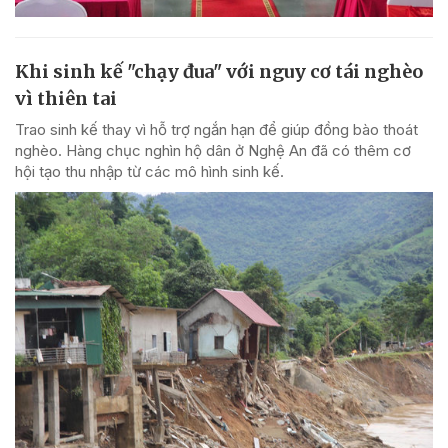
Khi sinh kế "chạy đua" với nguy cơ tái nghèo
vì thiên tai
Trao sinh kế thay vì hỗ trợ ngắn hạn để giúp đồng bào thoát
nghèo. Hàng chục nghìn hộ dân ở Nghệ An đã có thêm cơ
hội tạo thu nhập từ các mô hình sinh kế.