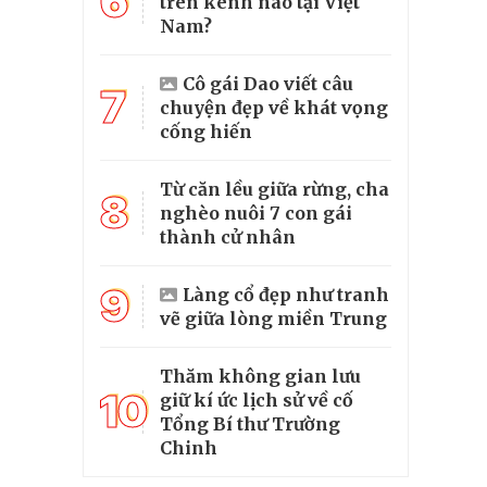
6
trên kênh nào tại Việt
Nam?
Cô gái Dao viết câu
7
chuyện đẹp về khát vọng
cống hiến
Từ căn lều giữa rừng, cha
8
nghèo nuôi 7 con gái
thành cử nhân
9
Làng cổ đẹp như tranh
vẽ giữa lòng miền Trung
Thăm không gian lưu
10
giữ kí ức lịch sử về cố
Tổng Bí thư Trường
Chinh