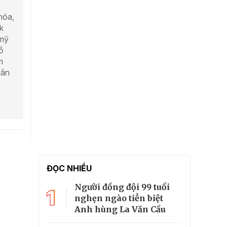
hóa,
k
 mỹ
ồ
m
dân
ĐỌC NHIỀU
Người đồng đội 99 tuổi
1
nghẹn ngào tiễn biệt
Anh hùng La Văn Cầu