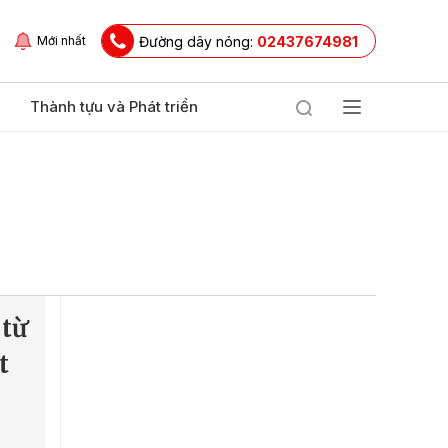
Đường dây nóng:
02437674981
Mới nhất
Thành tựu và Phát triển
 từ
t